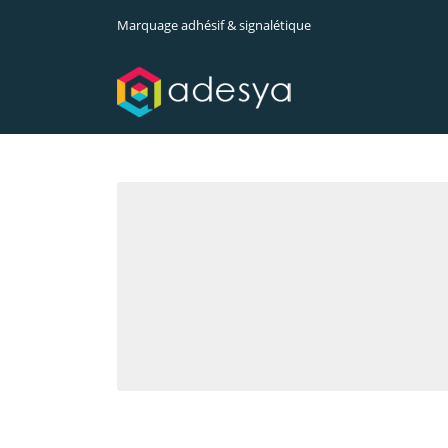
Marquage adhésif & signalétique
Toutes les promotions
Devis gratuit en ligne