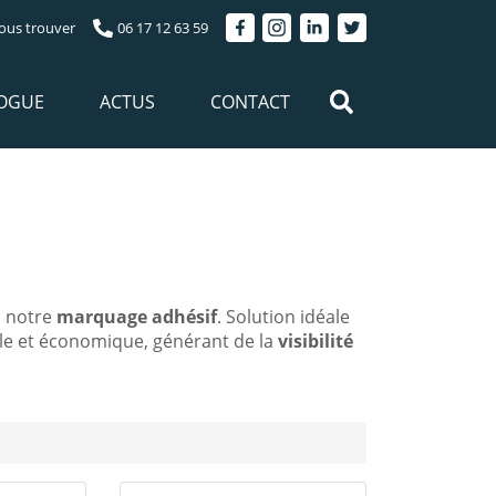
ous trouver
06 17 12 63 59
OGUE
ACTUS
CONTACT
à notre
marquage adhésif
. Solution idéale
le et économique, générant de la
visibilité