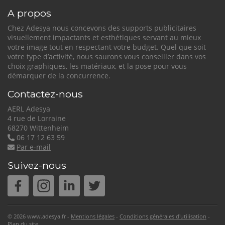
S'inscrire
A propos
nos dernières
actualités et offres
Chez Adesya nous concevons des supports publicitaires
visuellement impactants et esthétiques servant au mieux
votre image tout en respectant votre budget. Quel que soit
votre type d’activité, nous saurons vous conseiller dans vos
choix graphiques, les matériaux, et la pose pour vous
démarquer de la concurrence.
Contactez-nous
AERL Adesya
4 rue de Lorraine
68270 Wittenheim
06 17 12 63 59
Par e-mail
Suivez-nous
© 2026 www.adesya.fr -
Mentions légales
Conditions générales d'utilisation
Plan du site